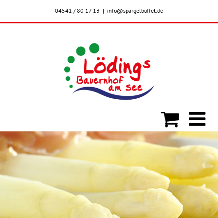
Skip
04541 / 80 17 13
|
info@spargelbuffet.de
to
content